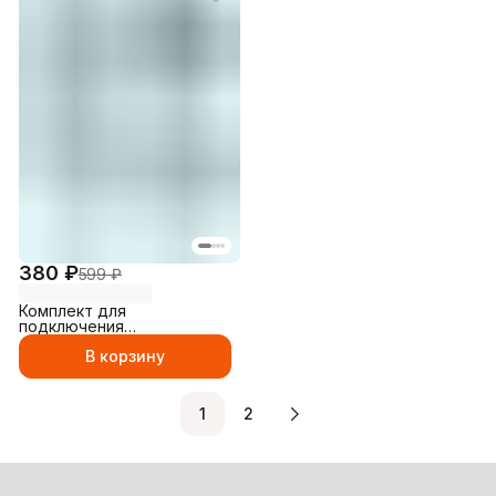
380 ₽
599 ₽
Комплект для
подключения
телевизионный, антенный
В корзину
соединитель Набор 10 (
Тв-штекер, ТВ- гнездо,
Соединитель, F-разъем)
1
2