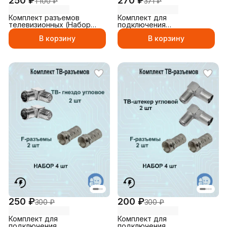
250 ₽
270 ₽
1 100 ₽
371 ₽
Комплект разъемов
Комплект для
телевизионных (Набор
подключения
№2)
телевизионный, антенный
В корзину
В корзину
соединитель Набор 12 (
Тв-штекер прямой, ТВ-
гнездо прямой,
Соединитель, F-разъем)
250 ₽
200 ₽
300 ₽
300 ₽
Комплект для
Комплект для
подключения
подключения