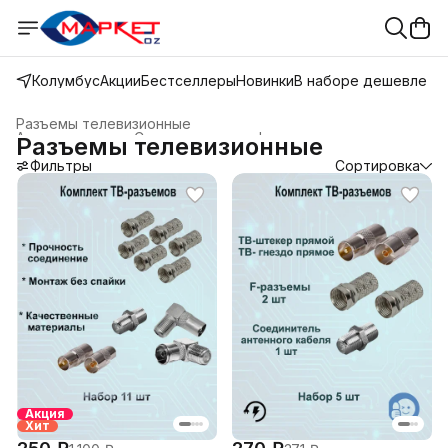
Колумбус
Акции
Бестселлеры
Новинки
В наборе дешевле
Разъемы телевизионные
Аксессуары для Спутникового и эфирного телевидения
›
Разъемы телевизионные
Главная
›
Каталог
›
Телевидение
›
Фильтры
Сортировка
Акция
Хит