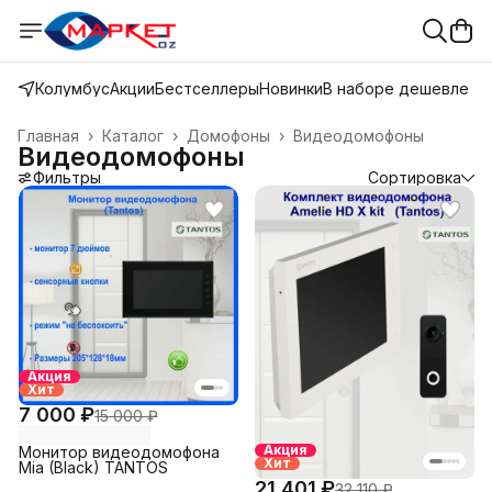
Колумбус
Акции
Бестселлеры
Новинки
В наборе дешевле
Главная
›
Каталог
›
Домофоны
›
Видеодомофоны
Видеодомофоны
Фильтры
Сортировка
Акция
Хит
7 000 ₽
15 000 ₽
Акция
Монитор видеодомофона
Хит
Mia (Black) TANTOS
21 401 ₽
32 110 ₽