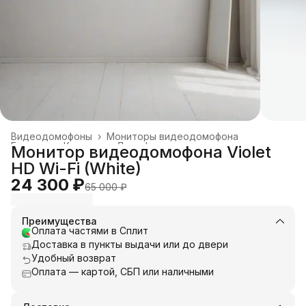
Видеодомофоны
›
Мониторы видеодомофона
Главная
›
Каталог
›
Домофоны
›
Монитор видеодомофона Violet
HD Wi-Fi (White)
24 300 ₽
65 000 ₽
Преимущества
Оплата частями в Сплит
Доставка в пункты выдачи или до двери
Удобный возврат
Оплата — картой, СБП или наличными