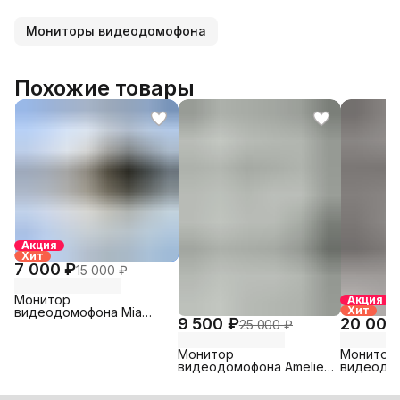
Мониторы видеодомофона
Похожие товары
Акция
Хит
7 000 ₽
15 000 ₽
Монитор
Акция
Хит
видеодомофона Mia
9 500 ₽
20 000
25 000 ₽
(Black) TANTOS
Монитор
Монитор
видеодомофона Amelie
видеодом
HD (White)
HD Wi-Fi 