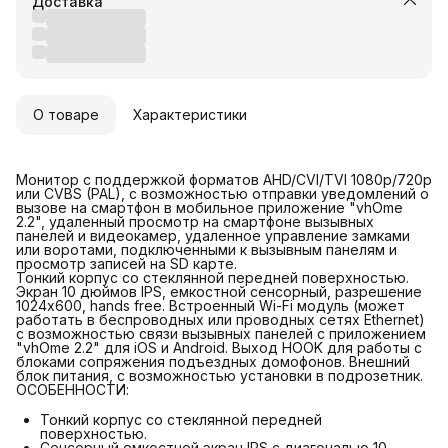
Доставка
О товаре
Характеристики
Монитор с поддержкой форматов AHD/CVI/TVI 1080р/720p
или CVBS (PAL), с возможностью отправки уведомлений о
вызове на смартфон в мобильное приложение "vhOme
2.2", удаленный просмотр на смартфоне вызывных
панелей и видеокамер, удаленное управление замками
или воротами, подключенными к вызывным панелям и
просмотр записей на SD карте.
Тонкий корпус со стеклянной передней поверхностью.
Экран 10 дюймов IPS, емкостной сенсорный, разрешение
1024x600, hands free. Встроенный Wi-Fi модуль (может
работать в беспроводных или проводных сетях Ethernet)
с возможностью связи вызывных панелей с приложением
"vhOme 2.2" для iOS и Android. Выход HOOK для работы с
блоками сопряжения подъездных домофонов. Внешний
блок питания, с возможностью установки в подрозетник.
ОСОБЕННОСТИ:
Тонкий корпус со стеклянной передней
поверхностью.
Сенсорный емкостной экран IPS с диагональю 10