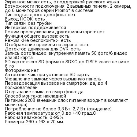
Экранное меню: есть, с поддержкой русского языка
Возможности подключения: 2 вызывных панели, 2 камеры,
до 6 мониторов серии Promo* в системе
Тип подъездного домофона: нет
Выход HOOK: есть
Тип связи: без трубки
Интерком: поддерживается
Режим прослушивания других мониторов: нет
Функция общего вызова: есть
Режим <Не беспокоить>: есть
Отображение времени на экране: есть
Детектор движения для DVR: есть
Запись фото/видео: внутренняя память 50 фото/6 видео
или SD карта
SD карта: micro SD формата SDXC до 128ГБ класс не ниже
6-го
Фоторамка: нет
Автоответчик: при установке SD карты
Управление замком: через вызывную панель
Переадресация вызовов на смартфон: да, до 4
пользователей
Открывание замка со смартфона: да
Способ монтажа: накладной
Питание: 220В (внешний блок питания входит в комплект
монитора)
Потребление: не более 9,3 Вт, 2,7 Вт (ожидание)
Рабочая температура: от 0 до +40 град.С
Рабочая влажность: 0-95%
Размеры: 260 х 163 х 20 мм.