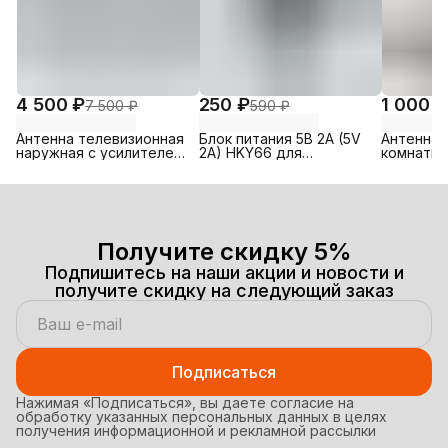
4 500 ₽
250 ₽
1 000 ₽
7 500 ₽
590 ₽
Антенна телевизионная
Блок питания 5В 2А (5V
Антенна 
наружная с усилителем
2A) HKY66 для
комнатна
AW-01118USB
приставок
усилите
Получите скидку 5%
Подпишитесь на наши акции и новости и
получите скидку на следующий заказ
Подписаться
Нажимая «Подписаться», вы даете согласие на
обработку указанных персональных данных в целях
получения информационной и рекламной рассылки