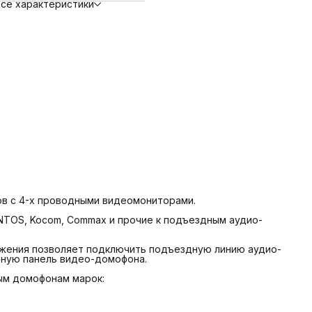
се характеристики
 RAINMAN
- MARSHAL (МАРШАЛ)
- LASKOMEX
 KEIMAN
 FILMAN
 МЕТАКОМ (Цифровая серия).
в с 4-х проводными видеомониторами.
TOS, Kocom, Commax и прочие к подъездным аудио-
яжения позволяет подключить подъездную линию аудио-
вную панель видео-домофона.
ым домофонам марок: