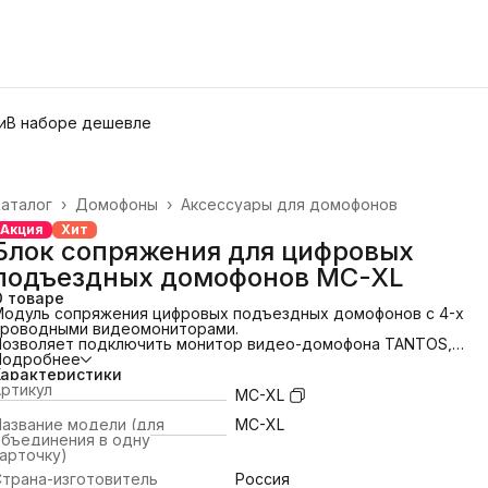
и
В наборе дешевле
аталог
›
Домофоны
›
Аксессуары для домофонов
лавная
›
Акция
Хит
Блок сопряжения для цифровых
подъездных домофонов MC-XL
О товаре
Модуль сопряжения цифровых подъездных домофонов с 4-х
проводными видеомониторами.
Позволяет подключить монитор видео-домофона TANTOS,
Kocom, Commax и прочие к подъездным аудио-домофонам с
Подробнее
цифровой системой подключения.
Характеристики
На один канал монитора видео-домофона блок сопряжения
ртикул
MC-XL
позволяет подключить подъездную линию аудио-домофона,
дну дополнительную камеру, одну вызывную панель видео-
азвание модели (для
MC-XL
домофона.
объединения в одну
Данная модель подключается к цифровым подъездным
арточку)
домофонам марок:
Страна-изготовитель
Россия
- RAIKMANN