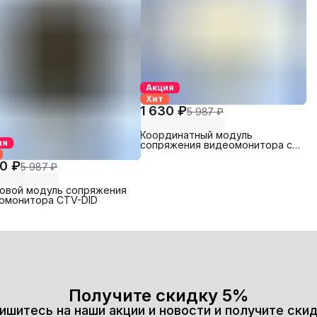
Акция
Хит
1 630 ₽
5 987 ₽
Координатный модуль
ия
сопряжения видеомонитора с
подъездным домофоном CTV-
CID
90 ₽
5 987 ₽
овой модуль сопряжения
омонитора CTV-DID
Получите скидку 5%
ишитесь на наши акции и новости и получите скид