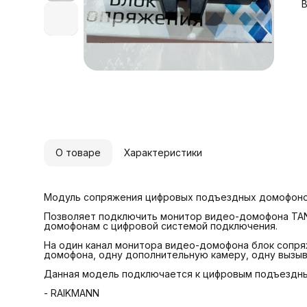
В
-
-
-
-
О товаре
Характеристики
Модуль сопряжения цифровых подъездных домофоно
Позволяет подключить монитор видео-домофона TAN
домофонам с цифровой системой подключения.
На один канал монитора видео-домофона блок сопр
домофона, одну дополнительную камеру, одну вызы
Данная модель подключается к цифровым подъездн
- RAIKMANN