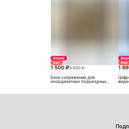
Акция
Акц
Хит
Хит
1 500 ₽
1 6
2 900 ₽
Блок сопряжения для
Цифр
координатных подъездных
виде
домофонов MC-VZ
Подп