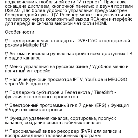
подключении к глобальной сети "Интернет". Приставка
оснащена дисплеем, кнопочной панелью и двумя портами
USB2.0. Для более удобного управления предусмотрен
беспроводной пульт ДУ. Ресивер может подключаться к
телевизору через композитный выход RCA или интерфейс
для передачи сигнала высокой четкости HDMI.
Особенности
\* Поддерживаемые стандарты: DVB-T2/C с поддержкой
режима Multiple PLP
\* Автоматическая и ручная настройка всех доступных ТВ
и радио каналов
\* Меню управления на русском языке / Удобное меню и
понятный интерфейс
\* Наличие функции просмотра IPTV, YouTube и MEGOGO
через Wi-Fi адаптер
\* Поддержка субтитров и Телетекста / TimeShift -
функция отложенного просмотра
\* Электронный программный гид 7 дней (EPG) / Функция
«Родительский контроль»
\* Функция удаления каналов, сортировка, пропуск
каналов, создание списка любимых каналов
\* Персональный видео рекордер (PVR) для записи и
воспроизведения телевизионных программ