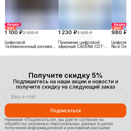
Акция
Акция
Хит
Хит
1 100 ₽
1 230 ₽
980 ₽
2 999 ₽
2 999 ₽
3
Цифровой
Приемник цифровой
Цифровая
телевизионный ресивер
эфирный CADENA CDT-
Nice Devi
DVB-T2 SELENGA T82D
2388S
- Эфирны
DVB-T2/C
каналы
Получите скидку 5%
Подпишитесь на наши акции и новости и
получите скидку на следующий заказ
Подписаться
Нажимая «Подписаться», вы даете согласие на
обработку указанных персональных данных в целях
получения информационной и рекламной рассылки