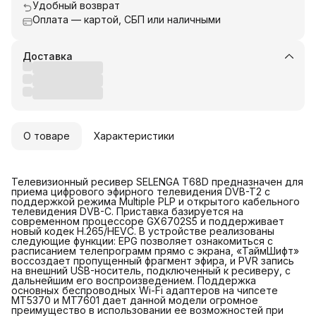
Удобный возврат
Оплата — картой, СБП или наличными
Доставка
О товаре
Характеристики
Телевизионный ресивер SELENGA T68D предназначен для
приема цифрового эфирного телевидения DVB-T2 с
поддержкой режима Multiple PLP и открытого кабельного
телевидения DVB-C. Приставка базируется на
современном процессоре GX6702S5 и поддерживает
новый кодек H.265/HEVC. В устройстве реализованы
следующие функции: EPG позволяет ознакомиться с
расписанием телепрограмм прямо с экрана, «ТаймШифт»
воссоздает пропущенный фрагмент эфира, и PVR запись
на внешний USB-носитель, подключенный к ресиверу, с
дальнейшим его воспроизведением. Поддержка
основных беспроводных Wi-Fi адаптеров на чипсете
MT5370 и MT7601 дает данной модели огромное
преимущество в использовании ее возможностей при