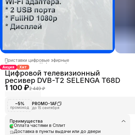
Приставки цифровые эфирные
Телевидение
›
Цифровое эфирное телевидение
›
Акция
Хит
Главная
›
Каталог
›
Цифровой телевизионный
ресивер DVB-T2 SELENGA T68D
1 100 ₽
2 449 ₽
−5%
PROMO-1AF
промокод
до 15 сентября
Преимущества
Оплата частями в Сплит
Доставка в пункты выдачи или до двери