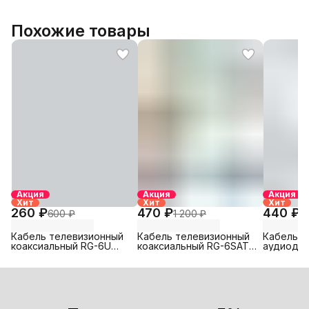
Похожие товары
Акция
Акция
Акция
Хит
Хит
Хит
260 ₽
470 ₽
440 ₽
600 ₽
1 200 ₽
8
Кабель телевизионный
Кабель телевизионный
Кабель д
коаксиальный RG-6U
коаксиальный RG-6SAT
аудиодо
light 10м
premium 20 м
10х0,40м