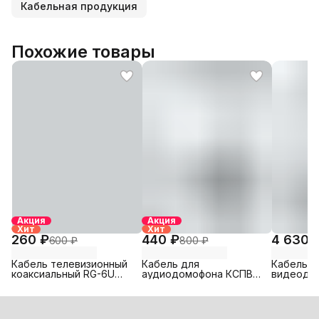
Кабельная продукция
Похожие товары
Акция
Акция
Хит
Хит
260 ₽
440 ₽
4 630 
600 ₽
800 ₽
Кабель телевизионный
Кабель для
Кабель д
коаксиальный RG-6U
аудиодомофона КСПВ
видеодом
light 10м
10х0,40мм -5 м
200м