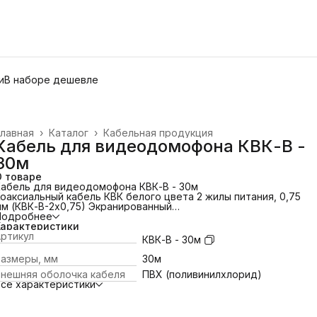
и
В наборе дешевле
лавная
›
Каталог
›
Кабельная продукция
Кабель для видеодомофона КВК-В -
30м
О товаре
абель для видеодомофона КВК-В - 30м
оаксиальный кабель КВК белого цвета 2 жилы питания, 0,75
м (КВК-В-2х0,75) Экранированный
абель КВК-В-2х0,75 RG59 CU+2x0,75мм² Power Cable CCA
Подробнее
оаксиальный кабель КВК белого цвета 2 жилы питания 0,75
Характеристики
мм²
ртикул
КВК-В - 30м
Внутренний проводник: МЕДЬ однопроволочная,
диаметр-0,45мм
Размеры, мм
30м
ип жилы питания питания: ОМЕДЬ многопроволочная,
Внешняя оболочка кабеля
ПВХ (поливинилхлорид)
сечение-0,75мм²
се характеристики
Материал оболочки кабеля PVC
Рекомендуемая и протестированная дальность передачи до
300м
Дополнительные жилы питания