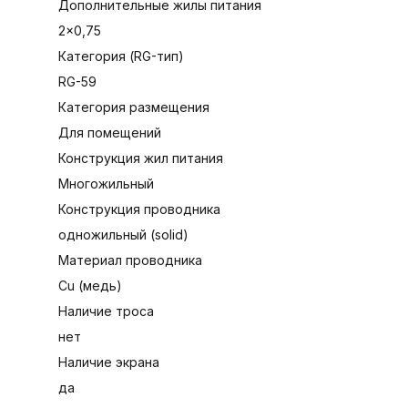
Дополнительные жилы питания
∙
2×0,75
О
Категория (RG-тип)
•
RG-59
∙
О
Категория размещения
О
Для помещений
Ц
∙
Конструкция жил питания
Многожильный
О
Конструкция проводника
одножильный (solid)
•
С
Материал проводника
С
Cu (медь)
∙
Наличие троса
нет
Наличие экрана
да