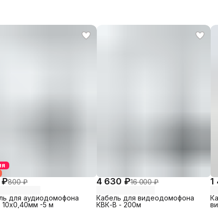
ия
 ₽
4 630 ₽
1
800 ₽
16 000 ₽
ль для аудиодомофона
Кабель для видеодомофона
К
 10х0,40мм -5 м
КВК-В - 200м
в
3х