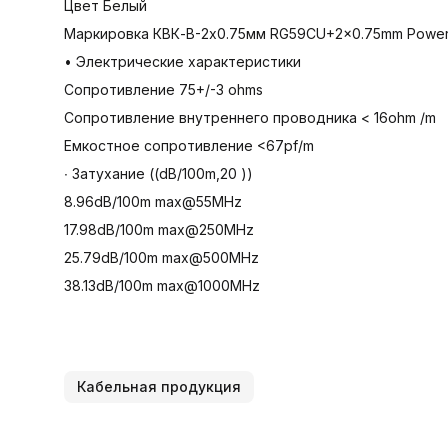
Цвет Белый
Маркировка КВК-В-2х0.75мм RG59CU+2×0.75mm Power
• Электрические характеристики
Сопротивление 75+/-3 ohms
Сопротивление внутреннего проводника < 16ohm /m
Емкостное сопротивление <67pf/m
∙ Затухание ((dB/100m,20 ))
8.96dB/100m max@55MHz
17.98dB/100m max@250MHz
25.79dB/100m max@500MHz
38.13dB/100m max@1000MHz
Кабельная продукция