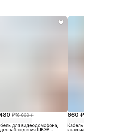
 480 ₽
660 ₽
16 000 ₽
1 500 ₽
абель для видеодомофона,
Кабель телевизионный
идеонаблюдения ШВЭВ
коаксиальный RG-6SAT premium
0,22- 100 м
30 м