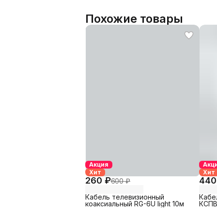
Похожие товары
Акция
Акц
Хит
Хит
260 ₽
440
600 ₽
Кабель телевизионный
Кабе
коаксиальный RG-6U light 10м
КСПВ