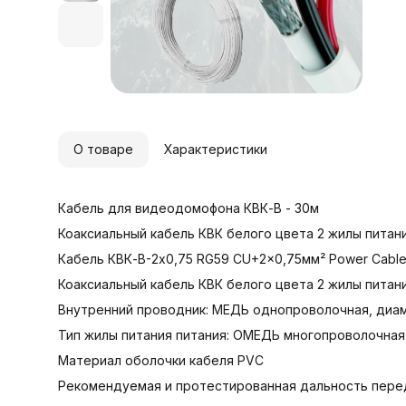
2
К
К
о
C
О товаре
Характеристики
Н
Кабель для видеодомофона КВК-В - 30м
C
Т
Коаксиальный кабель КВК белого цвета 2 жилы питани
•
Кабель КВК-В-2х0,75 RG59 CU+2x0,75мм² Power Cabl
∙
Коаксиальный кабель КВК белого цвета 2 жилы питани
О
И
Внутренний проводник: МЕДЬ однопроволочная, диа
О
∙
Тип жилы питания питания: ОМЕДЬ многопроволочная
О
∙
Материал оболочки кабеля PVC
Н
Рекомендуемая и протестированная дальность пере
К