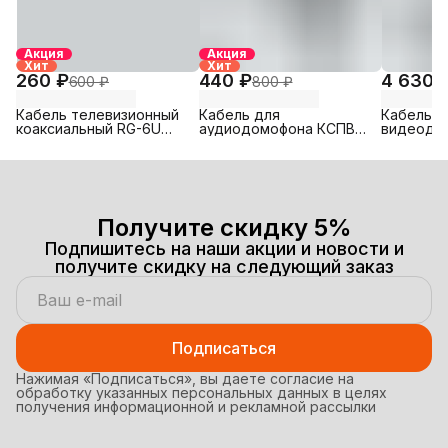
Акция
Акция
Хит
Хит
260 ₽
440 ₽
4 630 
600 ₽
800 ₽
Кабель телевизионный
Кабель для
Кабель д
коаксиальный RG-6U
аудиодомофона КСПВ
видеодом
light 10м
10х0,40мм -5 м
200м
Получите скидку 5%
Подпишитесь на наши акции и новости и
получите скидку на следующий заказ
Подписаться
Нажимая «Подписаться», вы даете согласие на
обработку указанных персональных данных в целях
получения информационной и рекламной рассылки