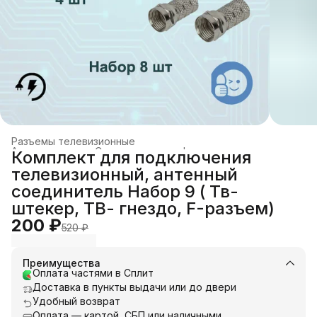
Разъемы телевизионные
Аксессуары для Спутникового и эфирного телевидения
›
Комплект для подключения
Главная
›
Каталог
›
Телевидение
›
телевизионный, антенный
соединитель Набор 9 ( Тв-
штекер, ТВ- гнездо, F-разъем)
200 ₽
520 ₽
Преимущества
Оплата частями в Сплит
Доставка в пункты выдачи или до двери
Удобный возврат
Оплата — картой, СБП или наличными