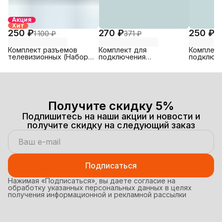
Акция
Хит
250 ₽
270 ₽
250 ₽
1 100 ₽
371 ₽
3
Комплект разъемов
Комплект для
Комплект
телевизионных (Набор
подключения
подключ
№2)
телевизионный,
телевизи
антенный соединитель
антенный
Набор 12 ( Тв-штекер
Набор 7 
прямой, ТВ- гнездо
угловое,
прямой, Соединитель,
F-разъем)
Получите скидку 5%
Подпишитесь на наши акции и новости и
получите скидку на следующий заказ
Подписаться
Нажимая «Подписаться», вы даете согласие на
обработку указанных персональных данных в целях
получения информационной и рекламной рассылки