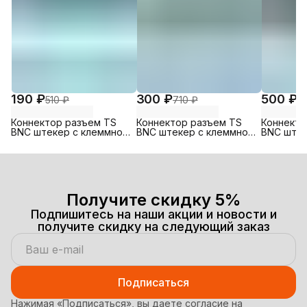
190 ₽
300 ₽
500 ₽
510 ₽
710 ₽
1 
Коннектор разъем TS
Коннектор разъем TS
Коннекто
BNC штекер с клеммной
BNC штекер с клеммной
BNC штек
колодкой, под винт
колодкой, под винт
колодкой
Получите скидку 5%
Подпишитесь на наши акции и новости и
получите скидку на следующий заказ
Подписаться
Нажимая «Подписаться», вы даете согласие на