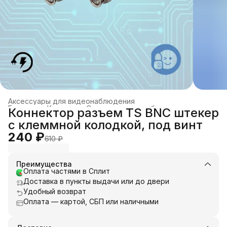
Аксессуары для видеонаблюдения
Главная
›
Каталог
›
Системы видеонаблюдения
›
Коннектор разъем TS BNC штекер
с клеммной колодкой, под винт
240 ₽
610 ₽
Преимущества
Оплата частями в Сплит
Доставка в пункты выдачи или до двери
Удобный возврат
Оплата — картой, СБП или наличными