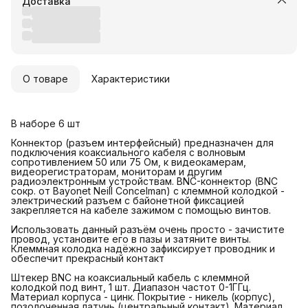
Доставка
О товаре
Характеристики
В наборе 6 шт
Коннектор (разъем интерфейсный) предназначен для
подключения коаксиального кабеля c волновым
сопротивлением 50 или 75 Ом, к видеокамерам,
видеорегистраторам, мониторам и другим
радиоэлектронным устройствам. BNC-коннектор (BNC
сокр. от Bayonet Neill Concelman) с клеммной колодкой -
электрический разъем с байонетной фиксацией
закрепляется на кабеле зажимом с помощью винтов.
Использовать данный разъём очень просто - зачистите
провод, установите его в пазы и затяните винты.
Клеммная колодка надёжно зафиксирует проводник и
обеспечит прекрасный контакт
Штекер BNC на коаксиальный кабель с клеммной
колодкой под винт, 1 шт. Диапазон частот 0-1ГГц.
Материал корпуса - цинк. Покрытие - никель (корпус),
позолоченная латунь (центральный контакт). Материал