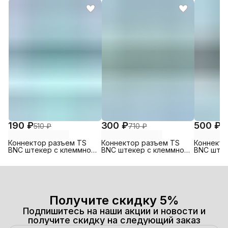
190 ₽
300 ₽
500 ₽
510 ₽
710 ₽
1 
Коннектор разъем TS
Коннектор разъем TS
Коннекто
BNC штекер с клеммной
BNC штекер с клеммной
BNC штек
колодкой, под винт
колодкой, под винт
колодкой
Получите скидку 5%
Подпишитесь на наши акции и новости и
получите скидку на следующий заказ