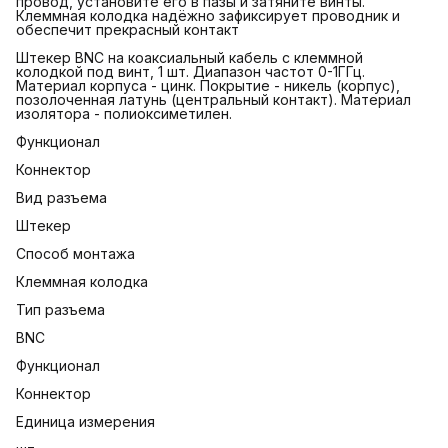
провод, установите его в пазы и затяните винты.
Клеммная колодка надёжно зафиксирует проводник и
обеспечит прекрасный контакт
Штекер BNC на коаксиальный кабель с клеммной
колодкой под винт, 1 шт. Диапазон частот 0-1ГГц.
Материал корпуса - цинк. Покрытие - никель (корпус),
позолоченная латунь (центральный контакт). Материал
изолятора - полиоксиметилен.
Функционал
Коннектор
Вид разъема
Штекер
Способ монтажа
Клеммная колодка
Тип разъема
BNC
Функционал
Коннектор
Единица измерения