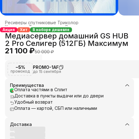
Ресиверы спутниковые Триколор
Каталог
›
Телевидение
›
Спутниковое телевидение
›
Акция
Хит
В наборе дешевле
Главная
›
Медиасервер домашний GS HUB
2 Pro Селигер (512ГБ) Максимум
21 100 ₽
50 000 ₽
−5%
PROMO-1AF
промокод
до 15 сентября
Преимущества
Оплата частями в Сплит
Доставка в пункты выдачи или до двери
Удобный возврат
Оплата — картой, СБП или наличными
Доставка