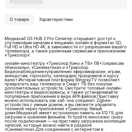
О товаре
Характеристики
Медиахаб GS HUB 2 Pro Селигер открывает доступ к
спутниковым каналам и вещанию онлайн в форматах SD,
Full HD и Ultra HD 4K, в зависимости от разрешения вашего
телевизора, а также различным сервисам и приложениям
«Триколор»:
онлайн-кинотеатру «Триколор Кино и ТВ» (18+)сервисам
«Кинозалы», «Синематека» и «Триколор
Видеонаблюдение»управлению эфиромкараоке, играм,
анекдотам, гороскопу, календарю праздников и курсу
валют.Интерактивная платформа StingrayTV позволяет
превратить ваш телевизор в Смарт ТВ без покупки
дополнительных устройств. Смотрите топовые онлайн-
кинотеатры и видеосервисы, а также устанавливайте
популярные приложения в виде APK-файлов.Приставку
можно использовать как хаб: она соединит Zigbee-
устройства с умным домом, и вы сможете управлять
техникой через приложение «Триколор Умный
дом».Медиахаб имеет встроенную память на 512 ГБ для
загрузки и хранения фильмов. Устройте киносеанс сразу
после подключения — на приставку загружена коллекция
записей, которые можно найти в разделе
«Синематека».Для соединения с интернетом в