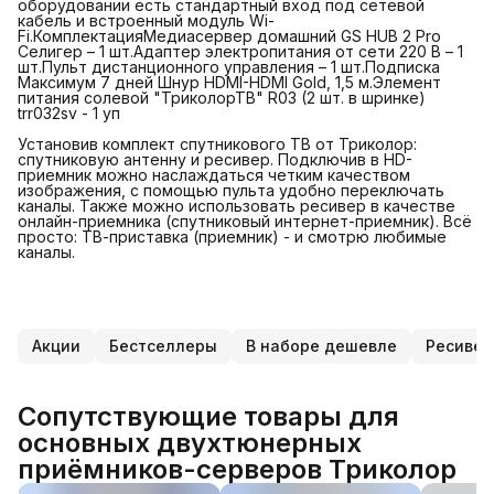
оборудовании есть стандартный вход под сетевой
кабель и встроенный модуль Wi-
Fi.КомплектацияМедиасервер домашний GS HUB 2 Pro
Селигер – 1 шт.Адаптер электропитания от сети 220 В – 1
шт.Пульт дистанционного управления – 1 шт.Подписка
Максимум 7 дней Шнур HDMI-HDMI Gold, 1,5 м.Элемент
питания солевой "ТриколорТВ" R03 (2 шт. в шринке)
trr032sv - 1 уп
Установив комплект спутникового ТВ от Триколор:
спутниковую антенну и ресивер. Подключив в HD-
приемник можно наслаждаться четким качеством
изображения, с помощью пульта удобно переключать
каналы. Также можно использовать ресивер в качестве
онлайн-приемника (спутниковый интернет-приемник). Всё
просто: ТВ-приставка (приемник) - и смотрю любимые
каналы.
Акции
Бестселлеры
В наборе дешевле
Ресивер
Сопутствующие товары для
основных двухтюнерных
приёмников-серверов Триколор