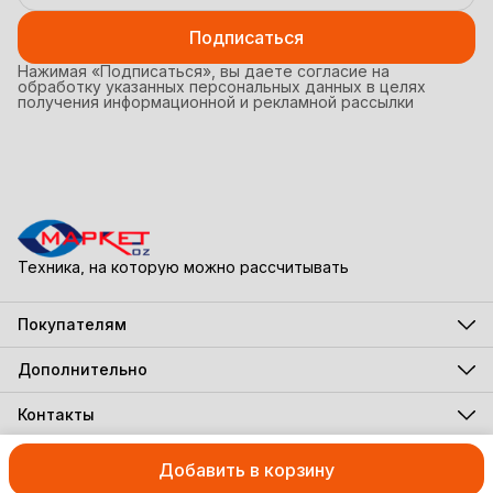
Подписаться
Нажимая «Подписаться», вы даете согласие на
обработку указанных персональных данных в целях
получения информационной и рекламной рассылки
Техника, на которую можно рассчитывать
Покупателям
Акции
Бестселлеры
Дополнительно
Новинки
Все новости
В наборе дешевле
Программа лояльности
Контакты
Подарочная карта
Адрес
г. Орехово-Зуево, ул. Ленина, д.90
Добавить в корзину
© Маркет-OZ 2026
Оплата
Доставка
Правила возврата
Реквиз
Телефон
8 (495) 320-30-12