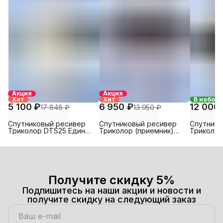
Акция
Акция
Хит
Хит
В набор
5 100 ₽
6 950 ₽
12 000
17 848 ₽
13 950 ₽
Спутниковый ресивер
Спутниковый ресивер
Спутнико
Триколор DTS25 Единый
Триколор (приемник)
Триколор
ULTRA HD
Медиахаб СТАНДАРТ
Лайт GS H
Единый ULTRA HD
Получите скидку 5%
Подпишитесь на наши акции и новости и
получите скидку на следующий заказ