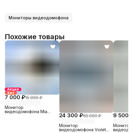
Мониторы видеодомофона
Похожие товары
Акция
Хит
7 000 ₽
15 000 ₽
Монитор
видеодомофона Mia
24 300 ₽
9 500 
65 000 ₽
(Black) TANTOS
Монитор
Монитор
видеодомофона Violet
видеодом