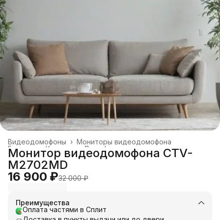
Видеодомофоны
›
Мониторы видеодомофона
Главная
›
Каталог
›
Домофоны
›
Монитор видеодомофона CTV-
M2702MD
16 900 ₽
32 000 ₽
Преимущества
Оплата частями в Сплит
Доставка в пункты выдачи или до двери