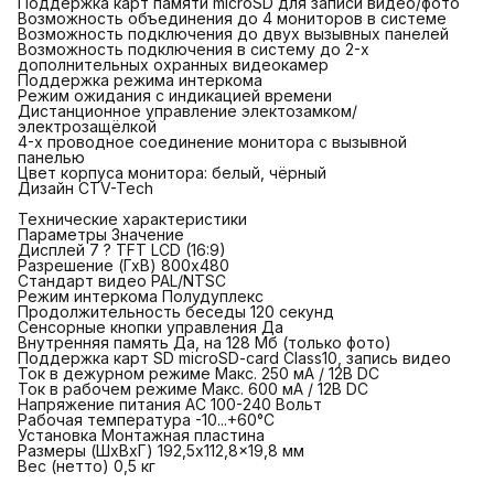
Поддержка карт памяти microSD для записи видео/фото
Возможность объединения до 4 мониторов в системе
Возможность подключения до двух вызывных панелей
Возможность подключения в систему до 2-х
дополнительных охранных видеокамер
Поддержка режима интеркома
Режим ожидания с индикацией времени
Дистанционное управление электозамком/
электрозащёлкой
4-х проводное соединение монитора с вызывной
панелью
Цвет корпуса монитора: белый, чёрный
Дизайн CTV-Tech
Технические характеристики
Параметры Значение
Дисплей 7 ? TFT LCD (16:9)
Разрешение (ГхВ) 800x480
Стандарт видео PAL/NTSC
Режим интеркома Полудуплекс
Продолжительность беседы 120 секунд
Сенсорные кнопки управления Да
Внутренняя память Да, на 128 Мб (только фото)
Поддержка карт SD microSD-card Class10, запись видео
Ток в дежурном режиме Макс. 250 мА / 12В DC
Ток в рабочем режиме Макс. 600 мА / 12В DC
Напряжение питания АС 100-240 Вольт
Рабочая температура -10...+60°С
Установка Монтажная пластина
Размеры (ШхВхГ) 192,5x112,8x19,8 мм
Вес (нетто) 0,5 кг