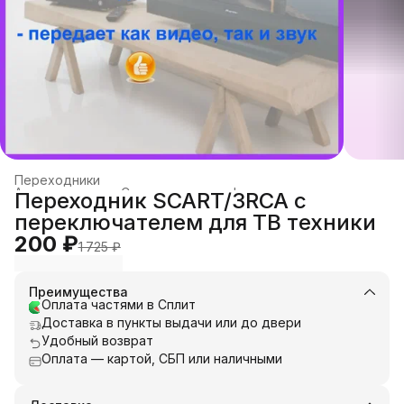
Переходники
Аксессуары для Спутникового и эфирного телевидения
›
Переходник SCART/3RCA с
Главная
›
Каталог
›
Телевидение
›
переключателем для ТВ техники
200 ₽
1 725 ₽
Преимущества
Оплата частями в Сплит
Доставка в пункты выдачи или до двери
Удобный возврат
Оплата — картой, СБП или наличными