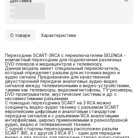
Доставка
О товаре
Характеристики
Переходник SCART-3RCA с переключателем SELENGA -
компактный переходник для подключения различных
DVD-плееров и медиацентров к телевизору.
Данная модель имеет специальный переключатель,
который определяет разъём для источника видео и
аудио сигнала. Предназначен для качественной
двухсторонней передачи аналоговых аудио-видео
сигналов между телевизионными и видео-устройствами,
такими как телевизоры, видеомагнитофоны, TV-ресиверы,
DVD-проигрыватели, акустические системы и др. с
несовместимыми разъемами.
С помощью переходника SCART на 3 RCA можно
соединить видео-аудио технику с разъемом SCART
европейским цифровым и аналоговым стандартом
передачи сигналов и с разъемами RCA аналоговыми
интерфейсами, широко применяемыми в разнообразной
аудио, видео и телевизионной технике.
С одной стороны переходника расположен разъём
SCART (M), а с другой 3 RCA (F) - один для передачи
видео и два других для передачи стерео аудио-сигнала.