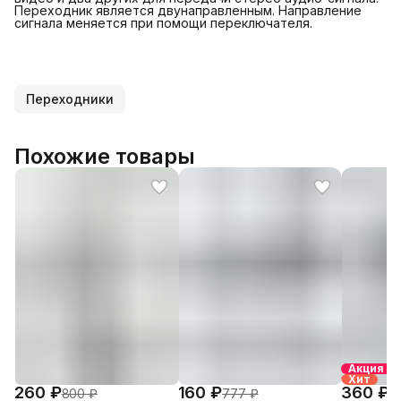
Переходник является двунаправленным. Направление
сигнала меняется при помощи переключателя.
Переходники
Похожие товары
Акция
Хит
260 ₽
160 ₽
360 ₽
800 ₽
777 ₽
1 