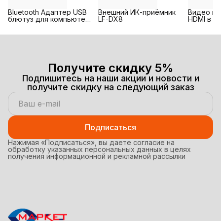
Bluetooth Адаптер USB
Внешний ИК-приёмник
Видео ко
блютуз для компьютера
LF-DX8
HDMI в A
и ноутбука, ПК версия
(тюльпан
5.0, беспроводное
подключение мыши,
клавиатуры
Получите скидку 5%
Подпишитесь на наши акции и новости и
получите скидку на следующий заказ
Подписаться
Нажимая «Подписаться», вы даете согласие на
обработку указанных персональных данных в целях
получения информационной и рекламной рассылки