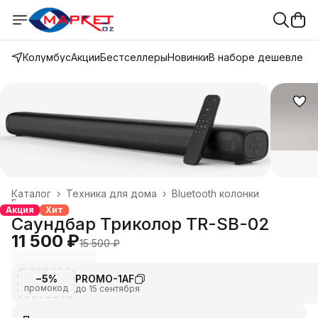
Колумбус
Акции
Бестселлеры
Новинки
В наборе дешевле
Каталог
›
Техника для дома
›
Bluetooth колонки
Главная
›
Акция
Хит
Саундбар Триколор TR-SB-02
11 500 ₽
15 500 ₽
−5%
PROMO-1AF
промокод
до 15 сентября