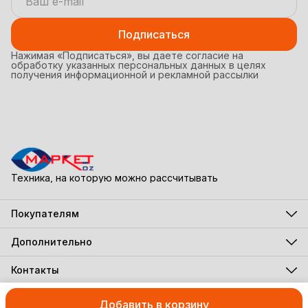
Подписаться
Нажимая «Подписаться», вы даете согласие на
обработку указанных персональных данных в целях
получения информационной и рекламной рассылки
Техника, на которую можно рассчитывать
Покупателям
Акции
Бестселлеры
Дополнительно
Новинки
Все новости
В наборе дешевле
Программа лояльности
Контакты
Подарочная карта
Адрес
г. Орехово-Зуево, ул. Ленина, д.90
Добавить в корзину
© Маркет-OZ 2026
Оплата
Доставка
Правила возврата
Реквиз
Телефон