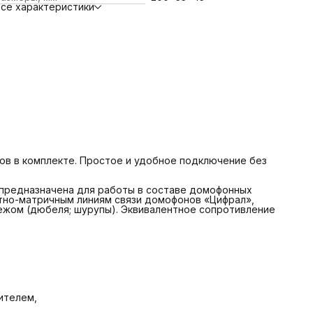
 звуковой вызов абонента,
се характеристики
 возможность отключения сигнала вызова,
 осуществление дуплексной связи абонента с посетителем,
 дистанционное открывание дверного замка.
ов в комплекте. Простое и удобное подключение без
 предназначена для работы в составе домофонных
тно-матричным линиям связи домофонов «Цифрал»,
пежом (дюбеля; шурупы). Эквивалентное сопротивление
ителем,