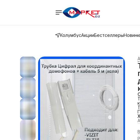
Колумбус
Акции
Бестселлеры
Новинк
Г
Т
к
к
м
А
«
ш
н
Ф