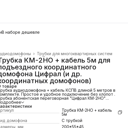
и
В наборе дешевле
Аудиодомофоны
›
Трубки для многоквартирных систем
лавная
›
Каталог
›
Домофоны
›
Трубка КМ-2НО + кабель 5м для
подъездного координатного
домофона Цифрал (и др.
координатных домофонов)
О товаре
рубка аудиодомофона + кабель КСПВ длиной 5 метров в
омплекте. Простое и удобное подключение без хлопот .
Трубка абонентская переговорная "Цифрал КМ-2НО"
предназначена для работы в составе домофонных
Подробнее
омплексов. Трубка может подключаться к координатно-
Характеристики
атричным линиям связи домофонов «Цифрал», «Визит»,
ртикул
Трубка КМ-2НО + кабель
Элтис» и аналогичных. Комплектуется крепежом (дюбеля;
5м
урупы). Эквивалентное сопротивление абонентской линии
Вид домофона
С трубкой
е более: 30 Ом.
ункции:
Размеры, мм
200*55*45