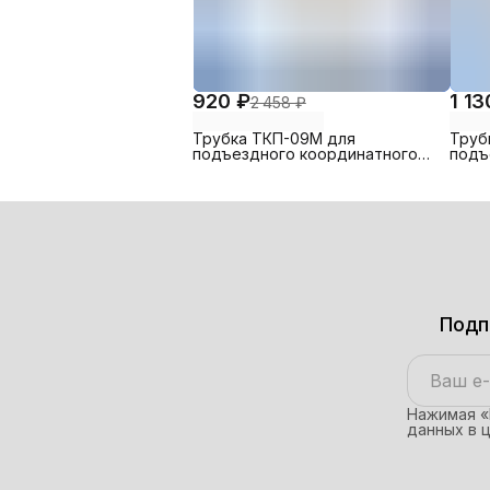
920 ₽
1 13
2 458 ₽
Трубка ТКП-09М для
Труб
подъездного координатного
подъ
домофона МЕТАКОМ (и др.
домо
координатных домофонов)
коор
Подп
Нажимая «
данных в 