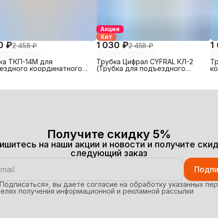
Акция
Хит
0 ₽
1 030 ₽
1
2 458 ₽
2 458 ₽
ка ТКП-14М для
Трубка Цифрал CYFRAL КЛ-2
Т
ездного координатного
(Трубка для подъездного
к
фона МЕТАКОМ (и др.
координатных домофонов)
Ци
динатных домофонов)
д
Получите скидку 5%
ишитесь на наши акции и новости и получите скид
следующий заказ
Подпи
Подписаться», вы даете согласие на обработку указанных пе
целях получения информационной и рекламной рассылки