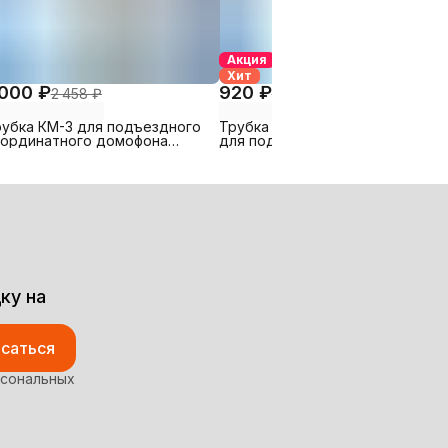
Акция
Хит
 000 ₽
920 ₽
2 458 ₽
2 458 ₽
рубка КМ-3 для подъездного
Трубка УКП-7М + КАБЕЛЬ 5М
оординатного домофона
для подъездного
фрал (и др. координатных
координатного домофона VIZIT
омофонов)
+ кабель КСПВ 5 метров в
комплекте
ку на
саться
рсональных