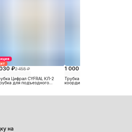
Акция
Хит
 030 ₽
1 000 ₽
2 458 ₽
2 458 ₽
рубка Цифрал CYFRAL КЛ-2
Трубка КМ-3 для подъездного
Трубка для подъездного
координатного домофона
оординатных домофонов)
Цифрал (и др. координатных
домофонов)
ку на