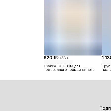
920 ₽
1 13
2 458 ₽
Трубка ТКП-09М для
Труб
подъездного координатного
подъ
домофона МЕТАКОМ (и др.
домо
координатных домофонов)
коор
Подп