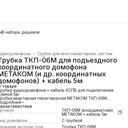
и
В наборе дешевле
Аудиодомофоны
›
Трубки для многоквартирных систем
лавная
›
Каталог
›
Домофоны
›
Трубка ТКП-06М для подъездного
координатного домофона
МЕТАКОМ (и др. координатных
домофонов) + кабель 5м
О товаре
Трубка аудиодомофона + кабель КСПВ для подключения
линой 5м.
Трубка квартирная переговорная МЕТАКОМ ТКП-06М
редназначена для использования в составе домофонных
Подробнее
систем МЕТАКОМ с координатной адресацией абонентов.
Характеристики
Трубка МЕТАКОМ ТКП-06М устанавливается в квартире
ртикул
ТКП-06М (координатная)
бонента и используется для звукового вызова абонента
МЕТАКОМ + кабель 5м
ерез вызывное устройство домофона, связи посетитель-
Вид домофона
С трубкой
бонент и дистанционного открывания входной двери
абонентом.
азвание модели (для
Трубка ТКП-06М