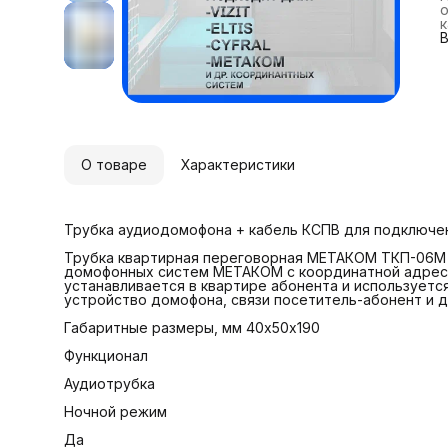
Г
к
В
Р
Т
п
О товаре
Характеристики
Трубка аудиодомофона + кабель КСПВ для подключен
Трубка квартирная переговорная МЕТАКОМ ТКП-06М 
домофонных систем МЕТАКОМ с координатной адрес
устанавливается в квартире абонента и используетс
устройство домофона, связи посетитель-абонент и 
Габаритные размеры, мм 40х50х190
Функционал
Аудиотрубка
Ночной режим
Да