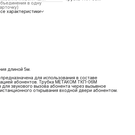
абаритные размеры, мм 40х50х190
объединения в одну
Функционал
арточку)
Аудиотрубка
се характеристики
Ночной режим
Да
егулировка сигнала вызова
Нет
ип трубки
Координатная
Не упустите возможность создать дополнительный уровень
защиты. Приобретайте трубку для домофона квартиры
рямо сейчас и наслаждайтесь удобством использования!
ия длиной 5м.
предназначена для использования в составе
ацией абонентов. Трубка МЕТАКОМ ТКП-06М
я для звукового вызова абонента через вызывное
дистанционного открывания входной двери абонентом.