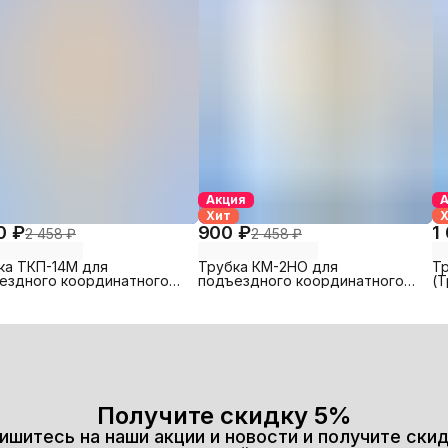
Акция
Хит
0 ₽
900 ₽
1
2 458 ₽
2 458 ₽
ка ТКП-14М для
Трубка КМ-2НО для
Т
ездного координатного
подъездного координатного
(
фона МЕТАКОМ (и др.
домофона Цифрал (и др.
к
динатных домофонов)
координатных домофонов)
Получите скидку 5%
ишитесь на наши акции и новости и получите скид